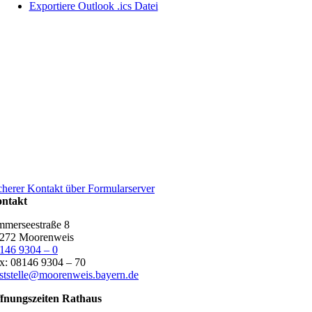
Exportiere Outlook .ics Datei
cherer Kontakt über Formularserver
ntakt
merseestraße 8
272 Moorenweis
146 9304 – 0
x: 08146 9304 – 70
ststelle@moorenweis.bayern.de
fnungszeiten Rathaus