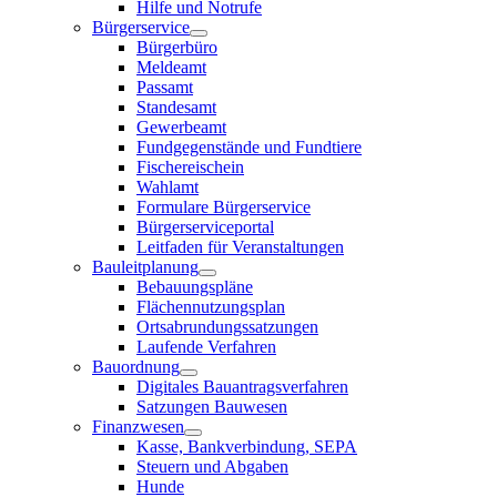
Hilfe und Notrufe
Bürgerservice
Bürgerbüro
Meldeamt
Passamt
Standesamt
Gewerbeamt
Fundgegenstände und Fundtiere
Fischereischein
Wahlamt
Formulare Bürgerservice
Bürgerserviceportal
Leitfaden für Veranstaltungen
Bauleitplanung
Bebauungspläne
Flächennutzungsplan
Ortsabrundungssatzungen
Laufende Verfahren
Bauordnung
Digitales Bauantragsverfahren
Satzungen Bauwesen
Finanzwesen
Kasse, Bankverbindung, SEPA
Steuern und Abgaben
Hunde