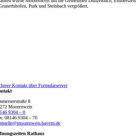
Jahren wurde Moorenweis um die Gemeinden Dünzelbach, Eismerszell
Grunertshofen, Purk und Steinbach vergrößert.
cherer Kontakt über Formularserver
ntakt
merseestraße 8
272 Moorenweis
146 9304 – 0
x: 08146 9304 – 70
ststelle@moorenweis.bayern.de
fnungszeiten Rathaus