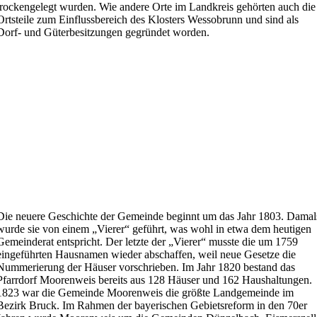
trockengelegt wurden. Wie andere Orte im Landkreis gehörten auch die
Ortsteile zum Einflussbereich des Klosters Wessobrunn und sind als
Dorf- und Güterbesitzungen gegründet worden.
Die neuere Geschichte der Gemeinde beginnt um das Jahr 1803. Damal
wurde sie von einem „Vierer“ geführt, was wohl in etwa dem heutigen
Gemeinderat entspricht. Der letzte der „Vierer“ musste die um 1759
eingeführten Hausnamen wieder abschaffen, weil neue Gesetze die
Nummerierung der Häuser vorschrieben. Im Jahr 1820 bestand das
Pfarrdorf Moorenweis bereits aus 128 Häuser und 162 Haushaltungen.
1823 war die Gemeinde Moorenweis die größte Landgemeinde im
Bezirk Bruck. Im Rahmen der bayerischen Gebietsreform in den 70er