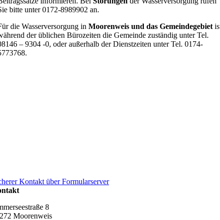
Beitragssätze informieren. Bei
Störungen
der Wasserversorgung rufen
Sie bitte unter 0172-8989902 an.
Für die Wasserversorgung in
Moorenweis und das Gemeindegebiet
is
während der üblichen Bürozeiten die Gemeinde zuständig unter Tel.
08146 – 9304 -0, oder außerhalb der Dienstzeiten unter Tel. 0174-
5773768.
cherer Kontakt über Formularserver
ntakt
merseestraße 8
272 Moorenweis