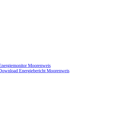
Energiemonitor Moorenweis
Download Energiebericht Moorenweis