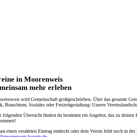
reine in Moorenweis
meinsam mehr erleben
oorenweis wird Gemeinschaft großgeschrieben. Über das gesamte Gemeind
, Brauchtum, Soziales oder Freizeitgestaltung: Unsere Vereinslandschaft
r folgenden Übersicht findest du bestimmt ein Angebot, das zu deinen I
kommen!
st einen veralteten Eintrag entdeckt oder dein Verein fehlt noch in der
moorenweis.bayern.de