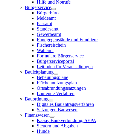
Hilfe und Notrufe
Bürgerservice
Bürgerbüro
Meldeamt
Passamt
Standesamt
Gewerbeamt
Fundgegenstände und Fundtiere
Fischereischein
Wahlamt
Formulare Bürgerservice
Bürgerserviceportal
Leitfaden für Veranstaltungen
Bauleitplanung
Bebauungspläne
Flächennutzungsplan
Ortsabrundungssatzungen
Laufende Verfahren
Bauordnung
Digitales Bauantragsverfahren
Satzungen Bauwesen
Finanzwesen
Kasse, Bankverbindung, SEPA
Steuern und Abgaben
Hunde