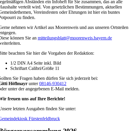
regelmäßigen Abständen ein Infoheft für Sie zusammen, das an alle
Haushalte verteilt wird. Von gesetzlichen Bestimmungen, aktuellen
Gemeindethemen, Vereinsfesten oder Ehrungen ist hier ein buntes
Potpourri zu finden.
Gerne nehmen wir Artikel aus Moorenweis und aus unseren Ortsteilen
entgegen.
Diese können Sie an
mitteilungsblatt@moorenweis.bayern.de
weiterleiten.
Bitte beachten Sie hier die Vorgaben der Redaktion:
1/2 DIN A4 Seite inkl. Bild
Schriftart Calibri/Größe 11
Sollten Sie Fragen haben dürfen Sie sich jederzeit bei:
Gitti Höflmayr
unter
08146-930412
oder unter der angegebenen E-Mail melden.
Wir freuen uns auf Ihre Berichte!
Unsere letzten Ausgaben finden Sie unter:
Gemeindekiosk Fürstenfeldbruck
Bürgerversammlung 2026