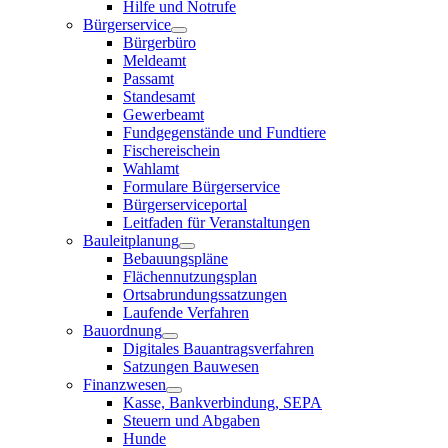
Hilfe und Notrufe
Bürgerservice
Bürgerbüro
Meldeamt
Passamt
Standesamt
Gewerbeamt
Fundgegenstände und Fundtiere
Fischereischein
Wahlamt
Formulare Bürgerservice
Bürgerserviceportal
Leitfaden für Veranstaltungen
Bauleitplanung
Bebauungspläne
Flächennutzungsplan
Ortsabrundungssatzungen
Laufende Verfahren
Bauordnung
Digitales Bauantragsverfahren
Satzungen Bauwesen
Finanzwesen
Kasse, Bankverbindung, SEPA
Steuern und Abgaben
Hunde