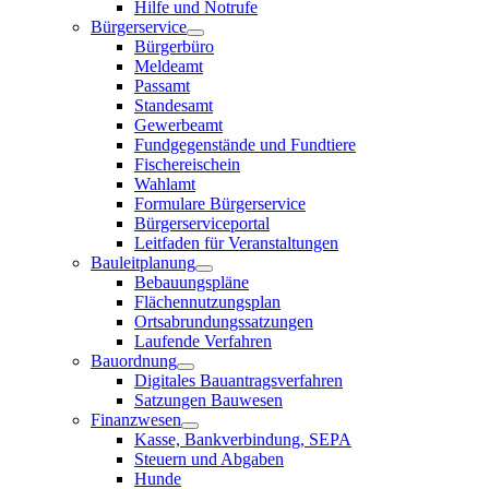
Hilfe und Notrufe
Bürgerservice
Bürgerbüro
Meldeamt
Passamt
Standesamt
Gewerbeamt
Fundgegenstände und Fundtiere
Fischereischein
Wahlamt
Formulare Bürgerservice
Bürgerserviceportal
Leitfaden für Veranstaltungen
Bauleitplanung
Bebauungspläne
Flächennutzungsplan
Ortsabrundungssatzungen
Laufende Verfahren
Bauordnung
Digitales Bauantragsverfahren
Satzungen Bauwesen
Finanzwesen
Kasse, Bankverbindung, SEPA
Steuern und Abgaben
Hunde