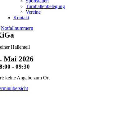
Sportstätten
Turnhallenbelegung
Vereine
Kontakt
Notfallnummern
KiGa
leiner Hallenteil
. Mai 2026
8:00 - 09:30
rt: keine Angabe zum Ort
erminübersicht