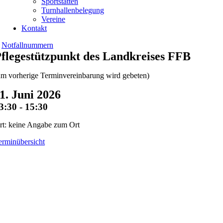
Sportstätten
Turnhallenbelegung
Vereine
Kontakt
Notfallnummern
flegestützpunkt des Landkreises FFB
um vorherige Terminvereinbarung wird gebeten)
1. Juni 2026
3:30 - 15:30
rt: keine Angabe zum Ort
erminübersicht