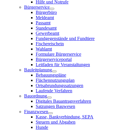
Hilfe und Notrufe
Bürgerservice
Bürgerbüro
Meldeamt
Passamt
Standesamt
Gewerbeamt
Fundgegenstände und Fundtiere
Fischereischein
Wahlamt
Formulare Bürgerservice
Bürgerserviceportal
Leitfaden für Veranstaltungen
Bauleitplanung
Bebauungspläne
Flächennutzungsplan
Ortsabrundungssatzungen
Laufende Verfahren
Bauordnung
Digitales Bauantragsverfahren
Satzungen Bauwesen
Finanzwesen
Kasse, Bankverbindung, SEPA
Steuern und Abgaben
Hunde