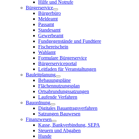
Hilfe und Notrufe
Bürgerservice
Bürgerbüro
Meldeamt
Passamt
Standesamt
Gewerbeamt
Fundgegenstände und Fundtiere
Fischereischein
Wahlamt
Formulare Bürgerservice
Bürgerserviceportal
Leitfaden für Veranstaltungen
Bauleitplanung
Bebauungspläne
Flächennutzungsplan
Ortsabrundungssatzungen
Laufende Verfahren
Bauordnung
Digitales Bauantragsverfahren
Satzungen Bauwesen
Finanzwesen
Kasse, Bankverbindung, SEPA
Steuern und Abgaben
Hunde