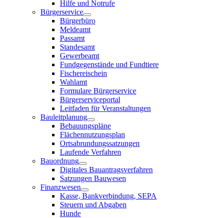
Hilfe und Notrufe
Bürgerservice
Bürgerbüro
Meldeamt
Passamt
Standesamt
Gewerbeamt
Fundgegenstände und Fundtiere
Fischereischein
Wahlamt
Formulare Bürgerservice
Bürgerserviceportal
Leitfaden für Veranstaltungen
Bauleitplanung
Bebauungspläne
Flächennutzungsplan
Ortsabrundungssatzungen
Laufende Verfahren
Bauordnung
Digitales Bauantragsverfahren
Satzungen Bauwesen
Finanzwesen
Kasse, Bankverbindung, SEPA
Steuern und Abgaben
Hunde