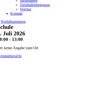
Sportstätten
Turnhallenbelegung
Vereine
Kontakt
Notfallnummern
chule
. Juli 2026
8:00 - 13:00
rt: keine Angabe zum Ort
erminübersicht