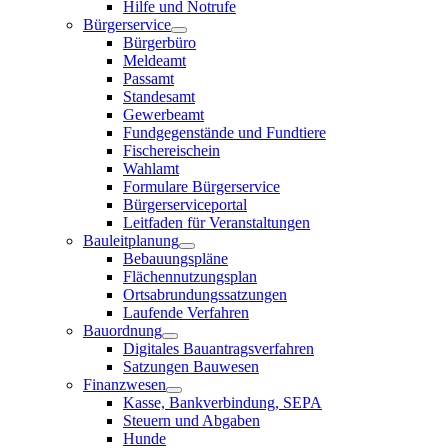
Hilfe und Notrufe
Bürgerservice
Bürgerbüro
Meldeamt
Passamt
Standesamt
Gewerbeamt
Fundgegenstände und Fundtiere
Fischereischein
Wahlamt
Formulare Bürgerservice
Bürgerserviceportal
Leitfaden für Veranstaltungen
Bauleitplanung
Bebauungspläne
Flächennutzungsplan
Ortsabrundungssatzungen
Laufende Verfahren
Bauordnung
Digitales Bauantragsverfahren
Satzungen Bauwesen
Finanzwesen
Kasse, Bankverbindung, SEPA
Steuern und Abgaben
Hunde