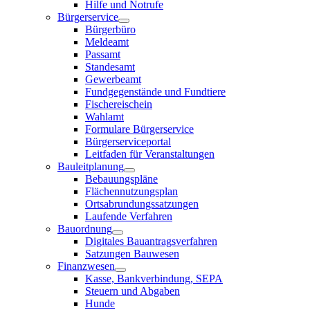
Hilfe und Notrufe
Bürgerservice
Bürgerbüro
Meldeamt
Passamt
Standesamt
Gewerbeamt
Fundgegenstände und Fundtiere
Fischereischein
Wahlamt
Formulare Bürgerservice
Bürgerserviceportal
Leitfaden für Veranstaltungen
Bauleitplanung
Bebauungspläne
Flächennutzungsplan
Ortsabrundungssatzungen
Laufende Verfahren
Bauordnung
Digitales Bauantragsverfahren
Satzungen Bauwesen
Finanzwesen
Kasse, Bankverbindung, SEPA
Steuern und Abgaben
Hunde