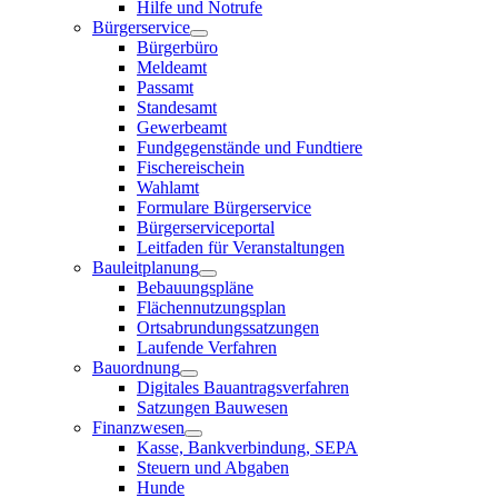
Hilfe und Notrufe
Bürgerservice
Bürgerbüro
Meldeamt
Passamt
Standesamt
Gewerbeamt
Fundgegenstände und Fundtiere
Fischereischein
Wahlamt
Formulare Bürgerservice
Bürgerserviceportal
Leitfaden für Veranstaltungen
Bauleitplanung
Bebauungspläne
Flächennutzungsplan
Ortsabrundungssatzungen
Laufende Verfahren
Bauordnung
Digitales Bauantragsverfahren
Satzungen Bauwesen
Finanzwesen
Kasse, Bankverbindung, SEPA
Steuern und Abgaben
Hunde