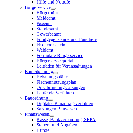
Hilfe und Notrufe
Bürgerservice
Bürgerbüro
Meldeamt
Passamt
Standesamt
Gewerbeamt
Fundgegenstände und Fundtiere
Fischereischein
Wahlamt
Formulare Bürgerservice
Bürgerserviceportal
Leitfaden für Veranstaltungen
Bauleitplanung
Bebauungspläne
Flächennutzungsplan
Ortsabrundungssatzungen
Laufende Verfahren
Bauordnung
Digitales Bauantragsverfahren
Satzungen Bauwesen
Finanzwesen
Kasse, Bankverbindung, SEPA
Steuern und Abgaben
Hunde