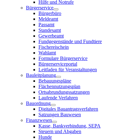
Hilfe und Notrufe
Bürgerservice
Bürgerbüro
Meldeamt
Passamt
Standesamt
Gewerbeamt
Fundgegenstände und Fundtiere
Fischereischein
Wahlamt
Formulare Bürgerservice
Bürgerserviceportal
Leitfaden für Veranstaltungen
Bauleitplanung
Bebauungspläne
Flächennutzungsplan
Ortsabrundungssatzungen
Laufende Verfahren
Bauordnung
Digitales Bauantragsverfahren
Satzungen Bauwesen
Finanzwesen
Kasse, Bankverbindung, SEPA
Steuern und Abgaben
Hunde