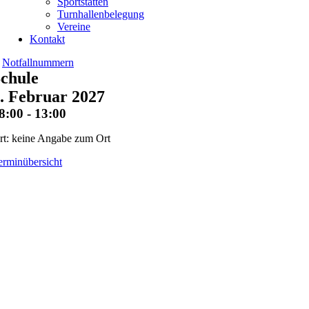
Sportstätten
Turnhallenbelegung
Vereine
Kontakt
Notfallnummern
chule
. Februar 2027
8:00 - 13:00
rt: keine Angabe zum Ort
erminübersicht