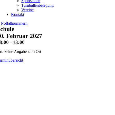
Sportstätten
Turnhallenbelegung
Vereine
Kontakt
Notfallnummern
chule
0. Februar 2027
8:00 - 13:00
rt: keine Angabe zum Ort
erminübersicht