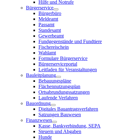
Hilfe und Notrufe
Bürgerservice
Bürgerbüro
Meldeamt
Passamt
Standesamt
Gewerbeamt
Fundgegenstände und Fundtiere
Fischereischein
Wahlamt
Formulare Bürgerservice
Bürgerserviceportal
Leitfaden für Veranstaltungen
Bauleitplanung
Bebauungspläne
Flächennutzungsplan
Ortsabrundungssatzungen
Laufende Verfahren
Bauordnung
Digitales Bauantragsverfahren
Satzungen Bauwesen
Finanzwesen
Kasse, Bankverbindung, SEPA
Steuern und Abgaben
Hunde