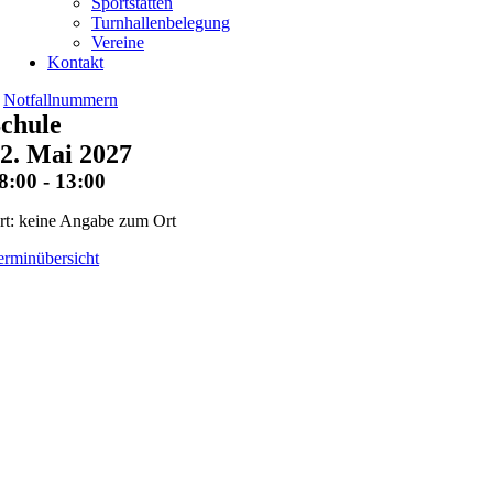
Sportstätten
Turnhallenbelegung
Vereine
Kontakt
Notfallnummern
chule
2. Mai 2027
8:00 - 13:00
rt: keine Angabe zum Ort
erminübersicht