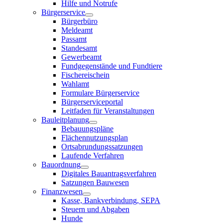
Hilfe und Notrufe
Bürgerservice
Bürgerbüro
Meldeamt
Passamt
Standesamt
Gewerbeamt
Fundgegenstände und Fundtiere
Fischereischein
Wahlamt
Formulare Bürgerservice
Bürgerserviceportal
Leitfaden für Veranstaltungen
Bauleitplanung
Bebauungspläne
Flächennutzungsplan
Ortsabrundungssatzungen
Laufende Verfahren
Bauordnung
Digitales Bauantragsverfahren
Satzungen Bauwesen
Finanzwesen
Kasse, Bankverbindung, SEPA
Steuern und Abgaben
Hunde