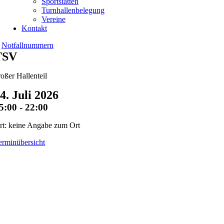
Sportstätten
Turnhallenbelegung
Vereine
Kontakt
Notfallnummern
TSV
roßer Hallenteil
4. Juli 2026
5:00 - 22:00
rt: keine Angabe zum Ort
erminübersicht