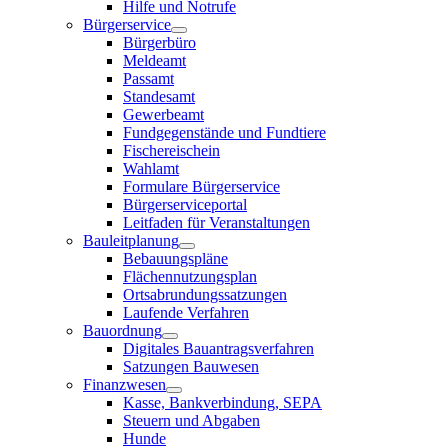
Hilfe und Notrufe
Bürgerservice
Bürgerbüro
Meldeamt
Passamt
Standesamt
Gewerbeamt
Fundgegenstände und Fundtiere
Fischereischein
Wahlamt
Formulare Bürgerservice
Bürgerserviceportal
Leitfaden für Veranstaltungen
Bauleitplanung
Bebauungspläne
Flächennutzungsplan
Ortsabrundungssatzungen
Laufende Verfahren
Bauordnung
Digitales Bauantragsverfahren
Satzungen Bauwesen
Finanzwesen
Kasse, Bankverbindung, SEPA
Steuern und Abgaben
Hunde