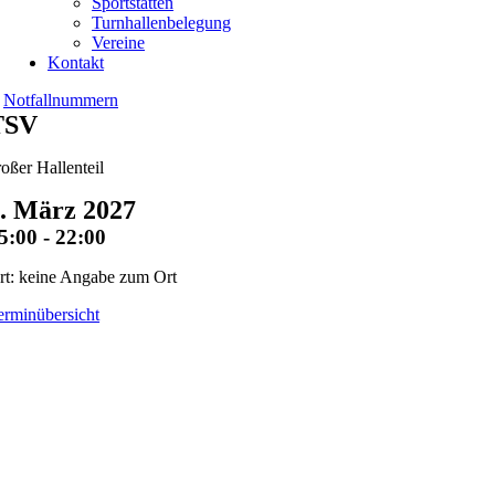
Sportstätten
Turnhallenbelegung
Vereine
Kontakt
Notfallnummern
TSV
roßer Hallenteil
. März 2027
5:00 - 22:00
rt: keine Angabe zum Ort
erminübersicht