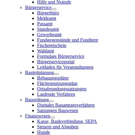
Hilfe und Notrufe
Bürgerservice
Bürgerbüro
Meldeamt
Passamt
Standesamt
Gewerbeamt
Fundgegenstände und Fundtiere
Fischereischein
Wahlamt
Formulare Bürgerservice
Bürgerserviceportal
Leitfaden für Veranstaltungen
Bauleitplanung
Bebauungspläne
Flächennutzungsplan
Ortsabrundungssatzungen
Laufende Verfahren
Bauordnung
Digitales Bauantragsverfahren
Satzungen Bauwesen
Finanzwesen
Kasse, Bankverbindung, SEPA
Steuern und Abgaben
Hunde