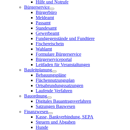
Hilfe und Notrufe
Bürgerservice
Bürgerbüro
Meldeamt
Passamt
Standesamt
Gewerbeamt
Fundgegenstände und Fundtiere
Fischereischein
Wahlamt
Formulare Bürgerservice
Bürgerserviceportal
Leitfaden für Veranstaltungen
Bauleitplanung
Bebauungspläne
Flächennutzungsplan
Ortsabrundungssatzungen
Laufende Verfahren
Bauordnung
Digitales Bauantragsverfahren
Satzungen Bauwesen
Finanzwesen
Kasse, Bankverbindung, SEPA
Steuern und Abgaben
Hunde