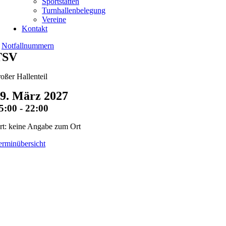
Sportstätten
Turnhallenbelegung
Vereine
Kontakt
Notfallnummern
TSV
roßer Hallenteil
9. März 2027
5:00 - 22:00
rt: keine Angabe zum Ort
erminübersicht