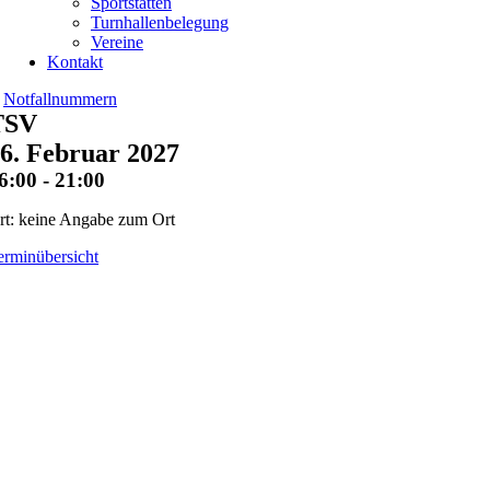
Sportstätten
Turnhallenbelegung
Vereine
Kontakt
Notfallnummern
TSV
6. Februar 2027
6:00 - 21:00
rt: keine Angabe zum Ort
erminübersicht