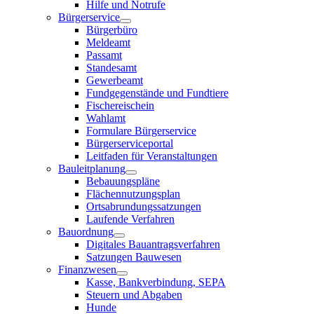
Hilfe und Notrufe
Bürgerservice
Bürgerbüro
Meldeamt
Passamt
Standesamt
Gewerbeamt
Fundgegenstände und Fundtiere
Fischereischein
Wahlamt
Formulare Bürgerservice
Bürgerserviceportal
Leitfaden für Veranstaltungen
Bauleitplanung
Bebauungspläne
Flächennutzungsplan
Ortsabrundungssatzungen
Laufende Verfahren
Bauordnung
Digitales Bauantragsverfahren
Satzungen Bauwesen
Finanzwesen
Kasse, Bankverbindung, SEPA
Steuern und Abgaben
Hunde