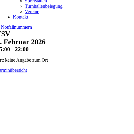
Sportstätten
Turnhallenbelegung
Vereine
Kontakt
Notfallnummern
TSV
. Februar 2026
5:00 - 22:00
rt: keine Angabe zum Ort
erminübersicht