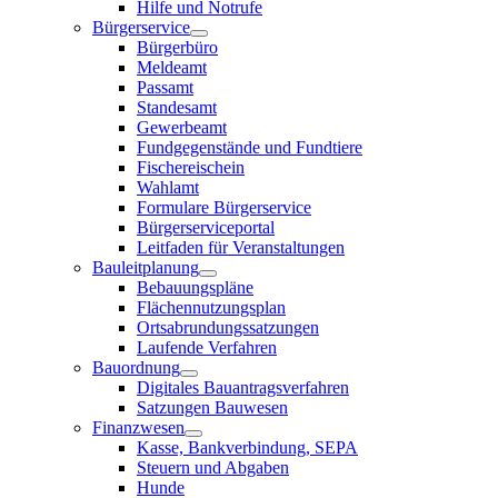
Hilfe und Notrufe
Bürgerservice
Bürgerbüro
Meldeamt
Passamt
Standesamt
Gewerbeamt
Fundgegenstände und Fundtiere
Fischereischein
Wahlamt
Formulare Bürgerservice
Bürgerserviceportal
Leitfaden für Veranstaltungen
Bauleitplanung
Bebauungspläne
Flächennutzungsplan
Ortsabrundungssatzungen
Laufende Verfahren
Bauordnung
Digitales Bauantragsverfahren
Satzungen Bauwesen
Finanzwesen
Kasse, Bankverbindung, SEPA
Steuern und Abgaben
Hunde