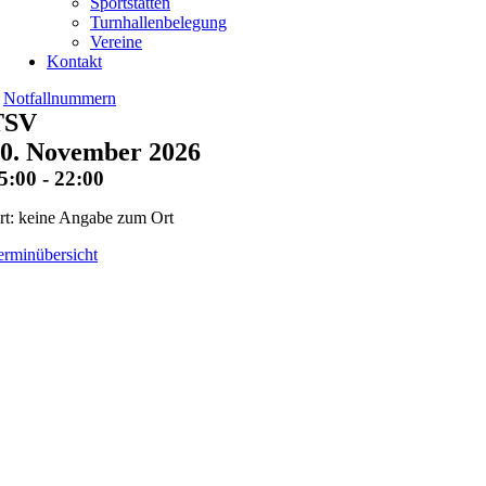
Sportstätten
Turnhallenbelegung
Vereine
Kontakt
Notfallnummern
TSV
0. November 2026
5:00 - 22:00
rt: keine Angabe zum Ort
erminübersicht