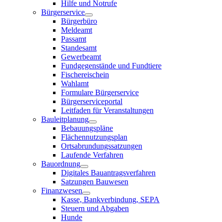
Hilfe und Notrufe
Bürgerservice
Bürgerbüro
Meldeamt
Passamt
Standesamt
Gewerbeamt
Fundgegenstände und Fundtiere
Fischereischein
Wahlamt
Formulare Bürgerservice
Bürgerserviceportal
Leitfaden für Veranstaltungen
Bauleitplanung
Bebauungspläne
Flächennutzungsplan
Ortsabrundungssatzungen
Laufende Verfahren
Bauordnung
Digitales Bauantragsverfahren
Satzungen Bauwesen
Finanzwesen
Kasse, Bankverbindung, SEPA
Steuern und Abgaben
Hunde