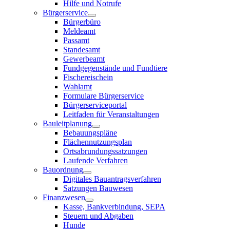
Hilfe und Notrufe
Bürgerservice
Bürgerbüro
Meldeamt
Passamt
Standesamt
Gewerbeamt
Fundgegenstände und Fundtiere
Fischereischein
Wahlamt
Formulare Bürgerservice
Bürgerserviceportal
Leitfaden für Veranstaltungen
Bauleitplanung
Bebauungspläne
Flächennutzungsplan
Ortsabrundungssatzungen
Laufende Verfahren
Bauordnung
Digitales Bauantragsverfahren
Satzungen Bauwesen
Finanzwesen
Kasse, Bankverbindung, SEPA
Steuern und Abgaben
Hunde