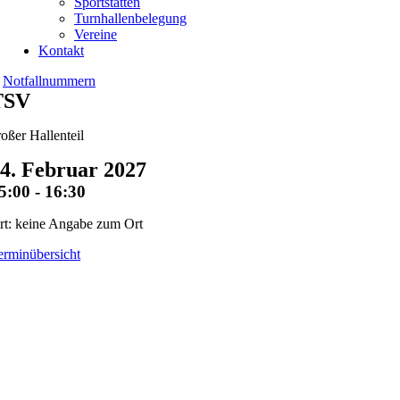
Sportstätten
Turnhallenbelegung
Vereine
Kontakt
Notfallnummern
TSV
roßer Hallenteil
4. Februar 2027
5:00 - 16:30
rt: keine Angabe zum Ort
erminübersicht