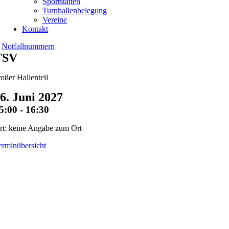
Sportstätten
Turnhallenbelegung
Vereine
Kontakt
Notfallnummern
TSV
roßer Hallenteil
6. Juni 2027
5:00 - 16:30
rt: keine Angabe zum Ort
erminübersicht