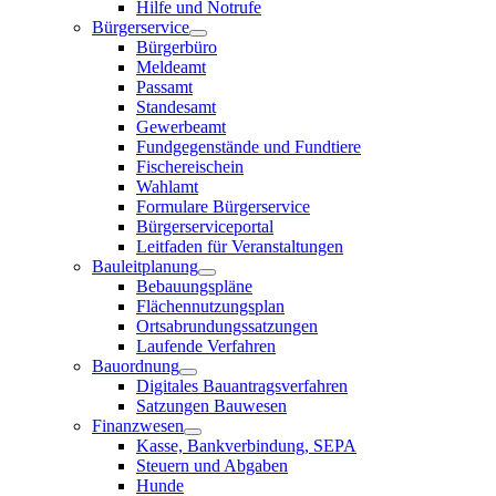
Hilfe und Notrufe
Bürgerservice
Bürgerbüro
Meldeamt
Passamt
Standesamt
Gewerbeamt
Fundgegenstände und Fundtiere
Fischereischein
Wahlamt
Formulare Bürgerservice
Bürgerserviceportal
Leitfaden für Veranstaltungen
Bauleitplanung
Bebauungspläne
Flächennutzungsplan
Ortsabrundungssatzungen
Laufende Verfahren
Bauordnung
Digitales Bauantragsverfahren
Satzungen Bauwesen
Finanzwesen
Kasse, Bankverbindung, SEPA
Steuern und Abgaben
Hunde