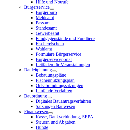
Hilfe und Notrufe
Bürgerservice
Bürgerbüro
Meldeamt
Passamt
Standesamt
Gewerbeamt
Fundgegenstände und Fundtiere
Fischereischein
Wahlamt
Formulare Bürgerservice
Bürgerserviceportal
Leitfaden für Veranstaltungen
Bauleitplanung
Bebauungspläne
Flächennutzungsplan
Ortsabrundungssatzungen
Laufende Verfahren
Bauordnung
Digitales Bauantragsverfahren
Satzungen Bauwesen
Finanzwesen
Kasse, Bankverbindung, SEPA
Steuern und Abgaben
Hunde