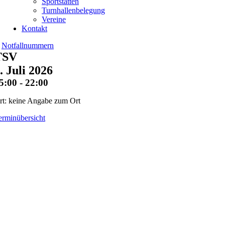
Sportstätten
Turnhallenbelegung
Vereine
Kontakt
Notfallnummern
TSV
. Juli 2026
5:00 - 22:00
rt: keine Angabe zum Ort
erminübersicht