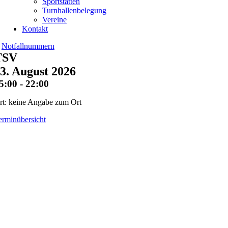
Sportstätten
Turnhallenbelegung
Vereine
Kontakt
Notfallnummern
TSV
3. August 2026
5:00 - 22:00
rt: keine Angabe zum Ort
erminübersicht