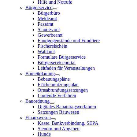
Hilfe und Notrufe
Bürgerservice
Bürgerbüro
Meldeamt
Passamt
Standesamt
Gewerbeamt
Fundgegenstände und Fundtiere
Fischereischein
Wahlamt
Formulare Bürgerservice
Bürgerserviceportal
Leitfaden für Veranstaltungen
Bauleitplanung
Bebauungspläne
Flächennutzungsplan
Ortsabrundungssatzungen
Laufende Verfahren
Bauordnung
Digitales Bauantragsverfahren
Satzungen Bauwesen
Finanzwesen
Kasse, Bankverbindung, SEPA
Steuern und Abgaben
Hunde