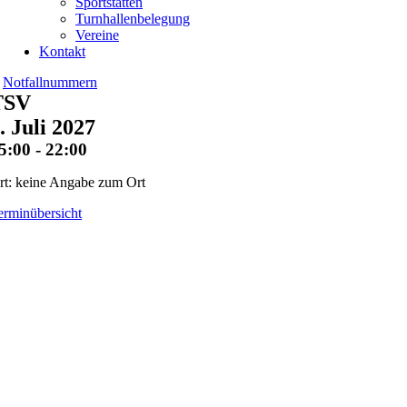
Sportstätten
Turnhallenbelegung
Vereine
Kontakt
Notfallnummern
TSV
. Juli 2027
5:00 - 22:00
rt: keine Angabe zum Ort
erminübersicht