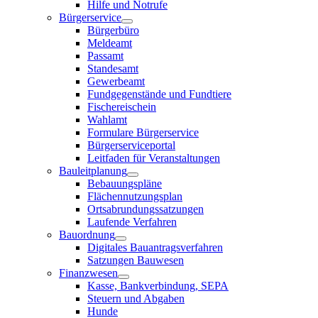
Hilfe und Notrufe
Bürgerservice
Bürgerbüro
Meldeamt
Passamt
Standesamt
Gewerbeamt
Fundgegenstände und Fundtiere
Fischereischein
Wahlamt
Formulare Bürgerservice
Bürgerserviceportal
Leitfaden für Veranstaltungen
Bauleitplanung
Bebauungspläne
Flächennutzungsplan
Ortsabrundungssatzungen
Laufende Verfahren
Bauordnung
Digitales Bauantragsverfahren
Satzungen Bauwesen
Finanzwesen
Kasse, Bankverbindung, SEPA
Steuern und Abgaben
Hunde