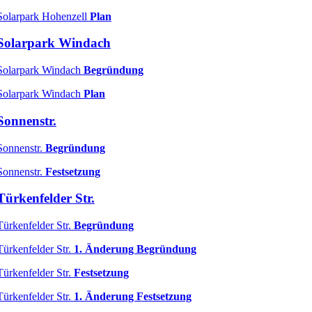
Solarpark Hohenzell
Plan
Solarpark Windach
Solarpark Windach
Begründung
Solarpark Windach
Plan
Sonnenstr.
Sonnenstr.
Begründung
Sonnenstr.
Festsetzung
Türkenfelder Str.
Türkenfelder Str.
Begründung
Türkenfelder Str.
1. Änderung Begründung
Türkenfelder Str.
Festsetzung
Türkenfelder Str.
1. Änderung Festsetzung