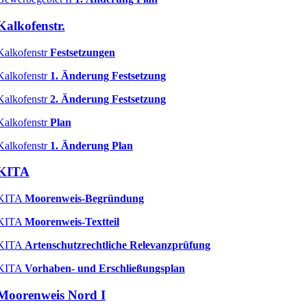
Kalkofenstr.
Kalkofenstr
Festsetzungen
Kalkofenstr
1. Änderung Festsetzung
Kalkofenstr
2. Änderung Festsetzung
Kalkofenstr
Plan
Kalkofenstr
1. Änderung Plan
KITA
KITA
Moorenweis-Begründung
KITA
Moorenweis-Textteil
KITA
Artenschutzrechtliche Relevanzprüfung
KITA
Vorhaben- und Erschließungsplan
Moorenweis Nord I