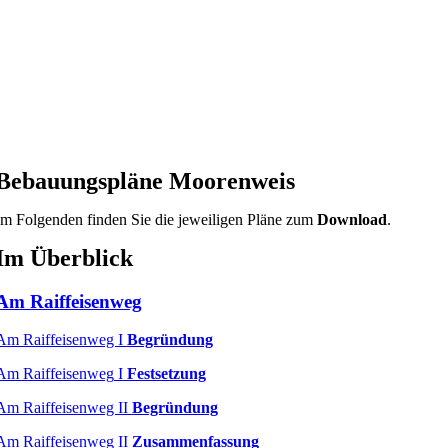
Bebauungspläne Moorenweis
Im Folgenden finden Sie die jeweiligen Pläne zum
Download
.
Im Überblick
Am Raiffeisenweg
Am Raiffeisenweg I
Begründung
Am Raiffeisenweg
I
Festsetzung
Am Raiffeisenweg II
Begründung
Am Raiffeisenweg II
Zusammenfassung