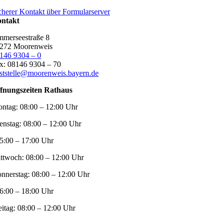
cherer Kontakt über Formularserver
ntakt
merseestraße 8
272 Moorenweis
146 9304 – 0
x: 08146 9304 – 70
ststelle@moorenweis.bayern.de
fnungszeiten Rathaus
ntag:
08:00 – 12:00 Uhr
enstag:
08:00 – 12:00 Uhr
5:00 – 17:00 Uhr
ttwoch:
08:00 – 12:00 Uhr
nnerstag:
08:00 – 12:00 Uhr
6:00 – 18:00 Uhr
eitag:
08:00 – 12:00 Uhr