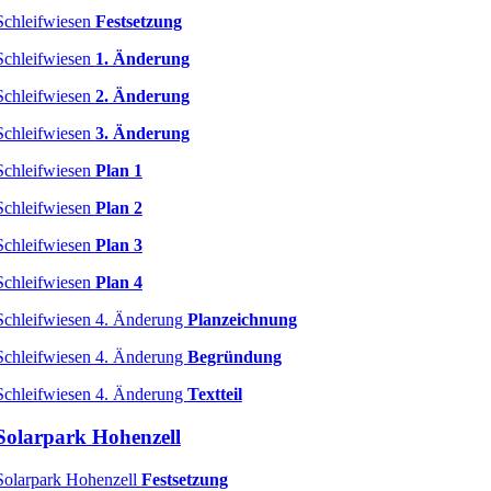
Schleifwiesen
Festsetzung
Schleifwiesen
1. Änderung
Schleifwiesen
2. Änderung
Schleifwiesen
3. Änderung
Schleifwiesen
Plan 1
Schleifwiesen
Plan 2
Schleifwiesen
Plan 3
Schleifwiesen
Plan 4
Schleifwiesen 4. Änderung
Planzeichnung
Schleifwiesen 4. Änderung
Begründung
Schleifwiesen 4. Änderung
Textteil
Solarpark Hohenzell
Solarpark Hohenzell
Festsetzung