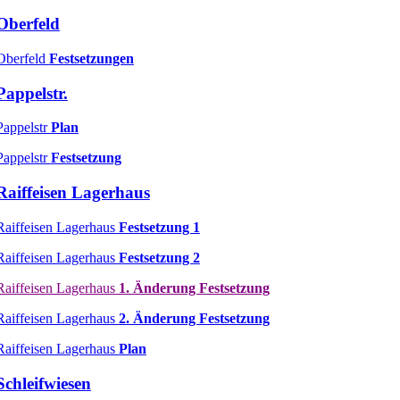
Oberfeld
Oberfeld
Festsetzungen
Pappelstr.
Pappelstr
Plan
Pappelstr
Festsetzung
Raiffeisen Lagerhaus
Raiffeisen Lagerhaus
Festsetzung 1
Raiffeisen Lagerhaus
Festsetzung 2
Raiffeisen Lage
rhaus
1. Änderung Festsetzung
Raiffeisen Lagerhaus
2. Änderung Festsetzung
Raiffeisen Lagerhaus
Plan
Schleifwiesen