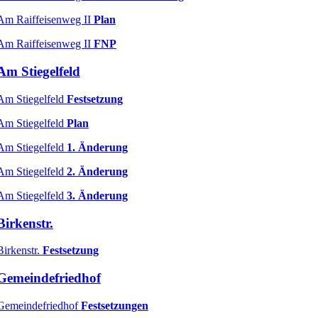
Am Raiffeisenweg II
Plan
Am Raiffeisenweg II
FNP
Am Stiegelfeld
Am Stiegelfeld
Festsetzung
Am St
iegelfeld
Plan
Am Stiegelfeld
1. Änderung
Am Stiegelfeld
2. Änderung
Am Stiegelfeld
3. Änderung
Birkenstr.
Birkenstr.
Festsetzung
Gemeindefriedhof
Gemeindefriedhof
Festsetzungen