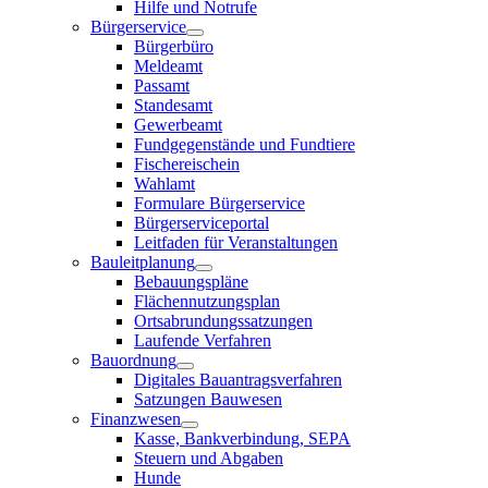
Hilfe und Notrufe
Bürgerservice
Bürgerbüro
Meldeamt
Passamt
Standesamt
Gewerbeamt
Fundgegenstände und Fundtiere
Fischereischein
Wahlamt
Formulare Bürgerservice
Bürgerserviceportal
Leitfaden für Veranstaltungen
Bauleitplanung
Bebauungspläne
Flächennutzungsplan
Ortsabrundungssatzungen
Laufende Verfahren
Bauordnung
Digitales Bauantragsverfahren
Satzungen Bauwesen
Finanzwesen
Kasse, Bankverbindung, SEPA
Steuern und Abgaben
Hunde